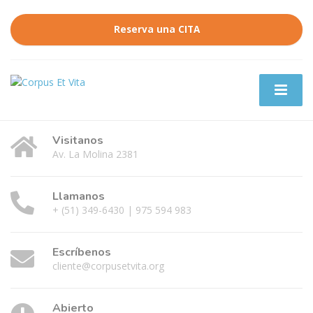
Reserva una CITA
Visitanos
Av. La Molina 2381
Llamanos
+ (51) 349-6430 | 975 594 983
Escríbenos
cliente@corpusetvita.org
Abierto