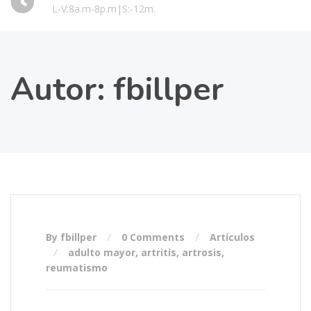
L-V:8a.m-8p.m|S:-12m.
Autor:
fbillper
By fbillper
0 Comments
Artículos
adulto mayor
,
artritis
,
artrosis
,
reumatismo