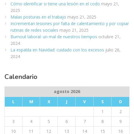
Cómo identificar si tiene una lesión en el codo
mayo 21,
2025
Malas posturas en el trabajo
mayo 21, 2025
Incrementan lesiones por falta de calentamiento y por copiar
rutinas de redes sociales
mayo 21, 2025
Burnout laboral: un mal de nuestros tiempos
octubre 21,
2024
La espalda en Navidad: cuidado con los excesos
julio 26,
2024
Calendario
agosto 2026
L
M
X
J
V
S
D
1
2
3
4
5
6
7
8
9
10
11
12
13
14
15
16