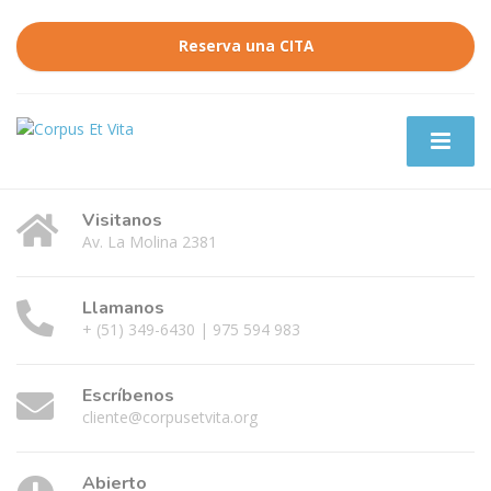
Reserva una CITA
Visitanos
Av. La Molina 2381
Llamanos
+ (51) 349-6430 | 975 594 983
Escríbenos
cliente@corpusetvita.org
Abierto